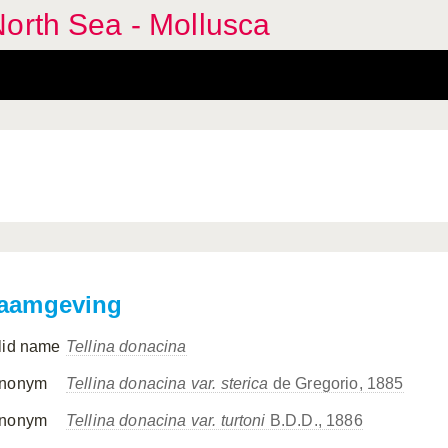
orth Sea - Mollusca
aamgeving
lid name
Tellina donacina
nonym
Tellina donacina var. sterica
de Gregorio, 1885
nonym
Tellina donacina var. turtoni
B.D.D., 1886