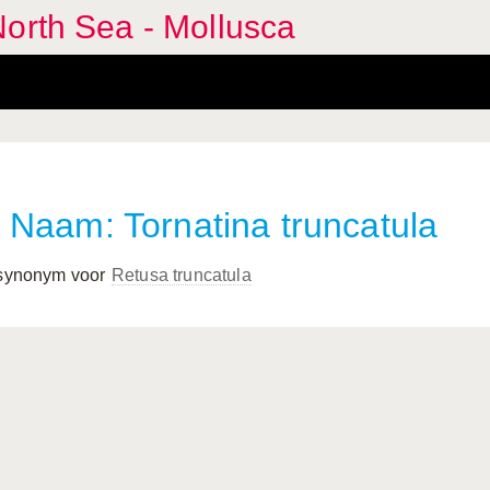
orth Sea - Mollusca
Naam: Tornatina truncatula
 synonym voor
Retusa truncatula