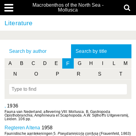
Macrobenthos of the North Sea -
Mollusca
Literature
Search by author
Search by title
F
A
B
C
D
E
G
H
I
L
M
N
O
P
R
S
T
,
1936
Fauna van Nederland, aflevering VIII: Mollusca. B, Gastropoda
Opisthobranchia; Amphineura et Scaphopoda. A.W. Sijthoff's Uitgeversmij,
Leiden. 106 pp.
Regteren Altena
1958
Faunistische aantekeningen 5.
Pseudamnicola confusa
(Frauenfeld, 1863)